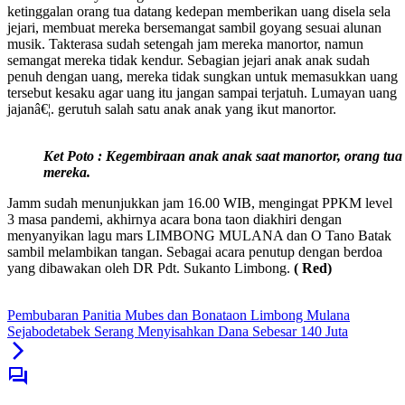
ketinggalan orang tua datang kedepan memberikan uang disela sela
jejari, membuat mereka bersemangat sambil goyang sesuai alunan
musik. Takterasa sudah setengah jam mereka manortor, namun
semangat mereka tidak kendur. Sebagian jejari anak anak sudah
penuh dengan uang, mereka tidak sungkan untuk memasukkan uang
tersebut kesaku agar uang itu jangan sampai terjatuh. Lumayan uang
jajanâ€¦. gerutuh salah satu anak anak yang ikut manortor.
Ket Poto : Kegembiraan anak anak saat manortor, orang tua
mereka.
Jamm sudah menunjukkan jam 16.00 WIB, mengingat PPKM level
3 masa pandemi, akhirnya acara bona taon diakhiri dengan
menyanyikan lagu mars LIMBONG MULANA dan O Tano Batak
sambil melambikan tangan. Sebagai acara penutup dengan berdoa
yang dibawakan oleh DR Pdt. Sukanto Limbong.
( Red)
Pembubaran Panitia Mubes dan Bonataon Limbong Mulana
Sejabodetabek Serang Menyisahkan Dana Sebesar 140 Juta