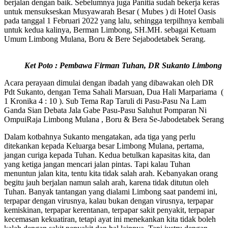
berjalan dengan baik. Sebelumnya juga Panitia sudah bekerja keras
untuk mensukseskan Musyawarah Besar ( Mubes ) di Hotel Oasis
pada tanggal 1 Februari 2022 yang lalu, sehingga terpilhnya kembali
untuk kedua kalinya, Berman Limbong, SH.MH. sebagai Ketuam
Umum Limbong Mulana, Boru & Bere Sejabodetabek Serang.
Ket Poto : Pembawa Firman Tuhan, DR Sukanto Limbong
Acara perayaan dimulai dengan ibadah yang dibawakan oleh DR
Pdt Sukanto, dengan Tema Sahali Marsuan, Dua Hali Marpariama (
1 Kronika 4 : 10 ). Sub Tema Rap Taruli di Pasu-Pasu Na Lam
Ganda Sian Debata Jala Gabe Pasu-Pasu Saluhut Pomparan Ni
OmpuiRaja Limbong Mulana , Boru & Bera Se-Jabodetabek Serang
Dalam kotbahnya Sukanto mengatakan, ada tiga yang perlu
ditekankan kepada Keluarga besar Limbong Mulana, pertama,
jangan curiga kepada Tuhan. Kedua betulkan kapasitas kita, dan
yang ketiga jangan mencari jalan pintas. Tapi kalau Tuhan
menuntun jalan kita, tentu kita tidak salah arah. Kebanyakan orang
begitu jauh berjalan namun salah arah, karena tidak ditutun oleh
Tuhan. Banyak tantangan yang dialami Limbong saat pandemi ini,
terpapar dengan virusnya, kalau bukan dengan virusnya, terpapar
kemiskinan, terpapar kerentanan, terpapar sakit penyakit, terpapar
kecemasan kekuatiran, tetapi ayat ini menekankan kita tidak boleh