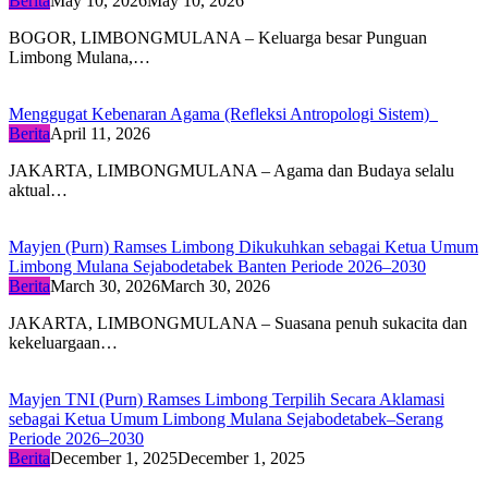
Berita
May 10, 2026
May 10, 2026
BOGOR, LIMBONGMULANA – Keluarga besar Punguan
Limbong Mulana,…
Menggugat Kebenaran Agama (Refleksi Antropologi Sistem)
Berita
April 11, 2026
JAKARTA, LIMBONGMULANA – Agama dan Budaya selalu
aktual…
Mayjen (Purn) Ramses Limbong Dikukuhkan sebagai Ketua Umum
Limbong Mulana Sejabodetabek Banten Periode 2026–2030
Berita
March 30, 2026
March 30, 2026
JAKARTA, LIMBONGMULANA – Suasana penuh sukacita dan
kekeluargaan…
Mayjen TNI (Purn) Ramses Limbong Terpilih Secara Aklamasi
sebagai Ketua Umum Limbong Mulana Sejabodetabek–Serang
Periode 2026–2030
Berita
December 1, 2025
December 1, 2025