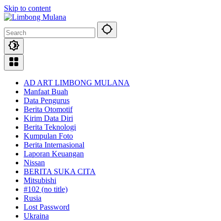
Skip to content
AD ART LIMBONG MULANA
Manfaat Buah
Data Pengurus
Berita Otomotif
Kirim Data Diri
Berita Teknologi
Kumpulan Foto
Berita Internasional
Laporan Keuangan
Nissan
BERITA SUKA CITA
Mitsubishi
#102 (no title)
Rusia
Lost Password
Ukraina