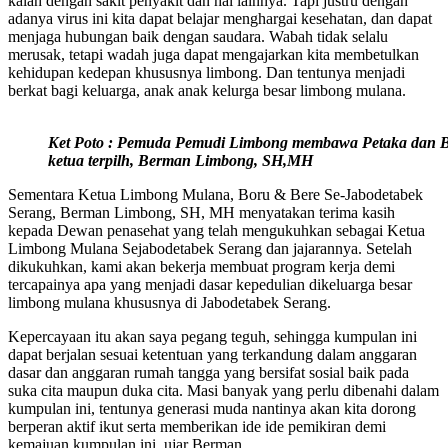
kalah dengan sakit penyakit dan hal lainnya. Tapi justru dengan
adanya virus ini kita dapat belajar menghargai kesehatan, dan dapat
menjaga hubungan baik dengan saudara. Wabah tidak selalu
merusak, tetapi wadah juga dapat mengajarkan kita membetulkan
kehidupan kedepan khususnya limbong. Dan tentunya menjadi
berkat bagi keluarga, anak anak kelurga besar limbong mulana.
Ket Poto : Pemuda Pemudi Limbong membawa Petaka dan Be
ketua terpilh, Berman Limbong, SH,MH
Sementara Ketua Limbong Mulana, Boru & Bere Se-Jabodetabek
Serang, Berman Limbong, SH, MH menyatakan terima kasih
kepada Dewan penasehat yang telah mengukuhkan sebagai Ketua
Limbong Mulana Sejabodetabek Serang dan jajarannya. Setelah
dikukuhkan, kami akan bekerja membuat program kerja demi
tercapainya apa yang menjadi dasar kepedulian dikeluarga besar
limbong mulana khususnya di Jabodetabek Serang.
Kepercayaan itu akan saya pegang teguh, sehingga kumpulan ini
dapat berjalan sesuai ketentuan yang terkandung dalam anggaran
dasar dan anggaran rumah tangga yang bersifat sosial baik pada
suka cita maupun duka cita. Masi banyak yang perlu dibenahi dalam
kumpulan ini, tentunya generasi muda nantinya akan kita dorong
berperan aktif ikut serta memberikan ide ide pemikiran demi
kemajuan kumpulan ini, ujar Berman.