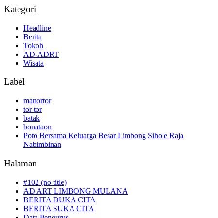
Kategori
Headline
Berita
Tokoh
AD-ADRT
Wisata
Label
manortor
tor tor
batak
bonataon
Poto Bersama Keluarga Besar Limbong Sihole Raja
Nabimbinan
Halaman
#102 (no title)
AD ART LIMBONG MULANA
BERITA DUKA CITA
BERITA SUKA CITA
Data Pengurus