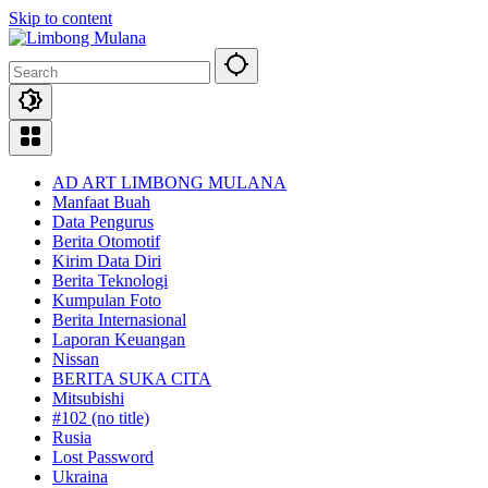
Skip to content
AD ART LIMBONG MULANA
Manfaat Buah
Data Pengurus
Berita Otomotif
Kirim Data Diri
Berita Teknologi
Kumpulan Foto
Berita Internasional
Laporan Keuangan
Nissan
BERITA SUKA CITA
Mitsubishi
#102 (no title)
Rusia
Lost Password
Ukraina