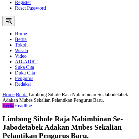
Register
Reset Password
Home
Berita
Tokoh
Wisata
Video
AD-ADRT
Suka Cita
Duka Cita
Pengurus
Redaksi
Home
Berita
Limbong Sihole Raja Nabimbinan Se-Jabodetabek
Adakan Mubes Sekalian Pelantikan Pengurus Baru.
Berita
Headline
Limbong Sihole Raja Nabimbinan Se-
Jabodetabek Adakan Mubes Sekalian
Pelantikan Pengurus Baru.